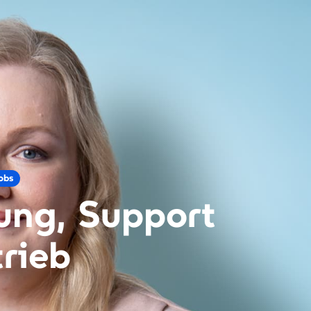
obs
ung, Support
trieb