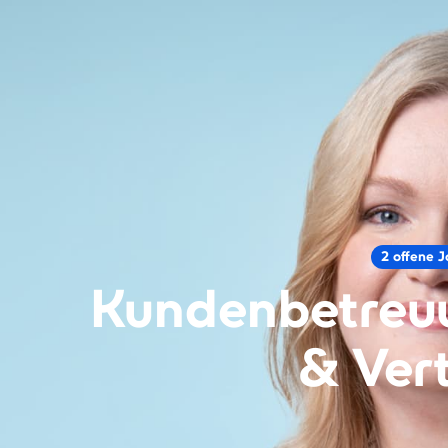
2 offene J
Kundenbetreu
& Ver